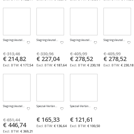
-31%
-31%
-31%
-31%
Slagringsleutel Safety 60mm FACOM
Slagringsleutel Safety 65mm FACOM
Slagringsleutel Safety 70mm FACOM
Slagringsleutel Safet
€ 313,46
€ 330,96
€ 405,99
€ 405,99
Aanbiedingsprijs
€ 214,82
Aanbiedingsprijs
€ 227,04
Aanbiedingsprijs
€ 278,52
Aanbiedingsprijs
€ 278,52
€ 177,54
€ 187,64
€ 230,18
€ 230,18
-31%
Slagringsleutel Safety 80mm FACOM
Spezial-Verlängerung 1/2" Facom
Spezial-Verlängerung 1/4" Facom
€ 165,33
€ 121,61
€ 651,44
Aanbiedingsprijs
€ 446,74
€ 136,64
€ 100,50
€ 369,21