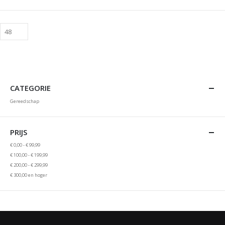
CATEGORIE
Gereedschap
PRIJS
€ 0,00
-
€ 99,99
€ 100,00
-
€ 199,99
€ 200,00
-
€ 299,99
€ 300,00
en hoger