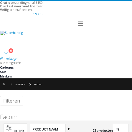
Gratis
verzending vanaf €150,-
Direct uit
voorraad
leverbaar.
Veilig
achteraf betalen.
8.9
/ 10
Toggle
Nav
Welkom
0
Winkelwagen
Winkelwagen
Alle categorieën
Cadeaus
Sale
Merken
MERKEN
FACOM
Filteren
Facom
Van
23
producten
FILTER