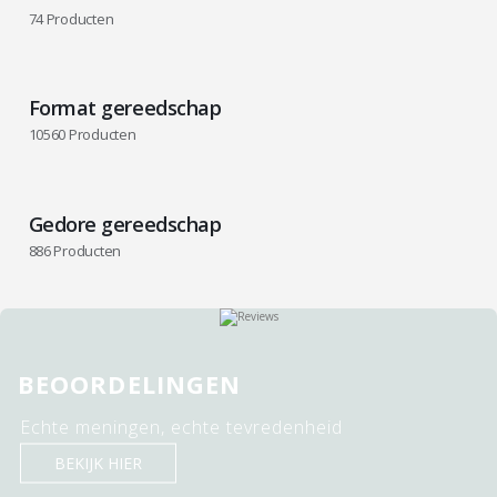
74
Producten
Format gereedschap
10560
Producten
Gedore gereedschap
886
Producten
BEOORDELINGEN
Echte meningen, echte tevredenheid
BEKIJK HIER