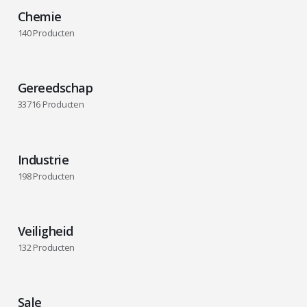
Chemie
140
Producten
Gereedschap
33716
Producten
Industrie
198
Producten
Veiligheid
132
Producten
Sale