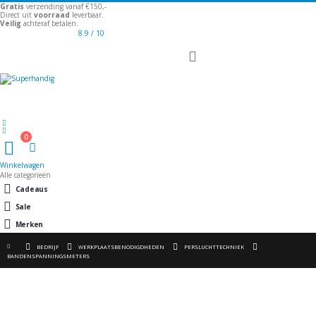
Gratis
verzending vanaf €150,-
Direct uit
voorraad
leverbaar.
Veilig
achteraf betalen.
8.9
/ 10
Toggle
Nav
Welkom
0
Winkelwagen
Winkelwagen
Alle categorieën
Cadeaus
Sale
Merken
BEDRIJF
WERKPLAATSBENODIGDHEDEN
PERSLUCHTTECHNIEK
BANDENSPANNINGSMETERS