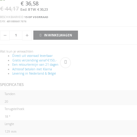
€ 36,58
gallerij
afbeeldingen-
gallerij
€ 44,17
€ 30,23
BESCHIKBAARHEID:
15 OP VOORRAAD
EAN
4010886617076
IN WINKELWAGEN
Wat kun je verwachten
Direct uit voorraad leverbaar
Gratis verzending vanaf €150,-
Een retourtermijn van 21 dagen
Achteraf betalen met Klarna
Levering in Nederland & België
SPECIFICATIES
Specificaties
Tanden
20
Terugstelhoek
18 °
Lengte
129 mm