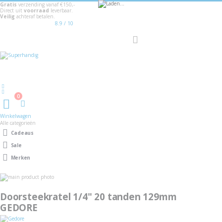
Gratis
verzending vanaf €150,-
Direct uit
voorraad
leverbaar.
-17%
Veilig
achteraf betalen.
8.9
/ 10
Toggle
Nav
Welkom
0
Winkelwagen
Winkelwagen
Alle categorieën
Cadeaus
Sale
Merken
Ga
naar
Ga
het
naar
Doorsteekratel 1/4" 20 tanden 129mm
einde
het
van
GEDORE
begin
de
van
afbeeldingen-
de