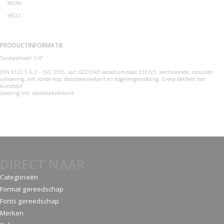
WGNr.
W522
PRODUCTINFORMATIE
Tandwielratel 1/4"
DIN 3122 C 6,3 – ISO 3315, van GEDORE vanadium-staal 31CrV3, verchroomde, robuuste
uitvoering, met ronde kop, doorsteekvierkant en kogelvergrendeling. Greep bekleed met
kunststof.
Levering incl. doorsteekvierkant.
DIRECT NAAR
Categorieën
Format gereedschap
Fortis gereedschap
Merken