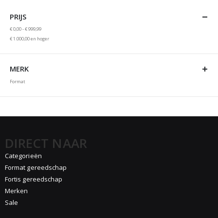
PRIJS
€ 0,00
-
€ 999,99
€ 1.000,00
en hoger
MERK
Format
DIRECT NAAR
Categorieën
Format gereedschap
Fortis gereedschap
Merken
Sale