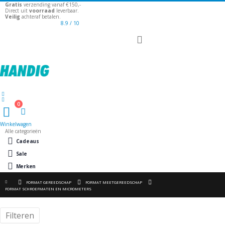
Gratis
verzending vanaf €150,-
Direct uit
voorraad
leverbaar.
Veilig
achteraf betalen.
8.9
/ 10
Toggle
Nav
Welkom
0
Winkelwagen
Winkelwagen
Alle categorieën
Cadeaus
Sale
Merken
FORMAT GEREEDSCHAP
FORMAT MEETGEREEDSCHAP
FORMAT SCHROEFMATEN EN MICROMETERS
Filteren