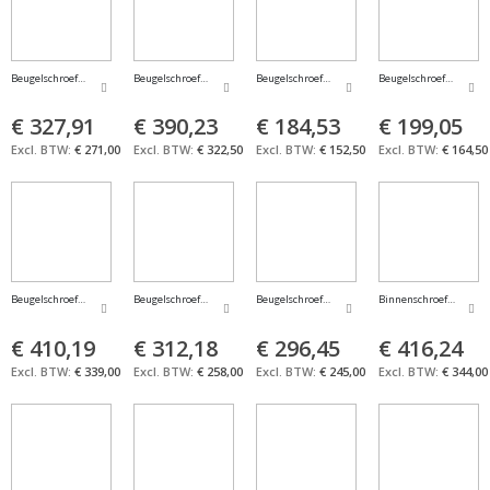
Beugelschroefmaat tandbreedtemeting 50-75mm FORMAT
Beugelschroefmaat tandbreedtemeting 75-100mm FORMAT
Beugelschroefmaat versprongen meetvlak 0-25
Beugelschroefmaat ve
€ 327,91
€ 390,23
€ 184,53
€ 199,05
€ 271,00
€ 322,50
€ 152,50
€ 164,50
Beugelschroefmaat vijfpunts 108grad. met prisma-aambeeld 25-45mm FORMAT
Beugelschroefmaat vijfpunts 108grad. met prisma-aambeeld 5-25mm FOR
Beugelschroefmatenset 0-100mm FORMAT
Binnenschroefmaat dr
€ 410,19
€ 312,18
€ 296,45
€ 416,24
€ 339,00
€ 258,00
€ 245,00
€ 344,00