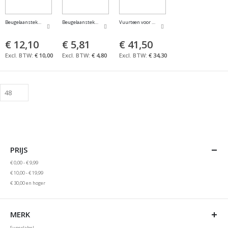
Beugelaansteker met vlakvijl
Beugelaansteker met walsvijl
Vuurteen voor beugelaansteker (VE a 50st.)
€ 12,10
€ 5,81
€ 41,50
€ 10,00
€ 4,80
€ 34,30
PRIJS
€ 0,00
-
€ 9,99
€ 10,00
-
€ 19,99
€ 30,00
en hoger
MERK
Superlabel