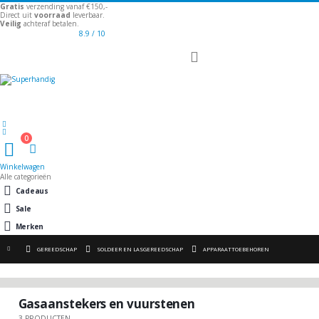
Gratis
verzending vanaf €150,-
Direct uit
voorraad
leverbaar.
Veilig
achteraf betalen.
8.9
/ 10
Toggle
Nav
Welkom
0
Winkelwagen
Winkelwagen
Alle categorieën
Cadeaus
Sale
Merken
GEREEDSCHAP
SOLDEER EN LASGEREEDSCHAP
APPARAATTOEBEHOREN
Gasaanstekers en vuurstenen
3
PRODUCTEN