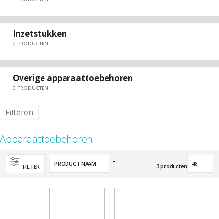
Inzetstukken
0
PRODUCTEN
Overige apparaattoebehoren
0
PRODUCTEN
Filteren
Apparaattoebehoren
Van
3
producten
FILTER
hoog
naar
laag
sorteren