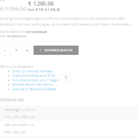
€ 1.265,06
gallerij
afbeeldingen-
gallerij
€ 1.996,50
€ 1.045,50
Deze gereedschapswagen heeft een comfortabel en ruim werkblad van ABS-
kunststof, met een verhoogde, brede band en 3 vakken voor kleine onderdelen.
BESCHIKBAARHEID:
1 OP VOORRAAD
EAN
4010886851654
IN WINKELWAGEN
Wat kun je verwachten
Direct uit voorraad leverbaar
Gratis verzending vanaf €150,-
Een retourtermijn van 21 dagen
Achteraf betalen met Klarna
Levering in Nederland & België
SPECIFICATIES
Specificaties
Afmetingen L x B x H
775 x 435 x 985 mm
Afm. schuiflade l x b
640 x 400 mm