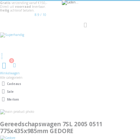
Gratis
verzending vanaf €150,-
Direct uit
voorraad
leverbaar.
-37%
Veilig
achteraf betalen.
8.9
/ 10
Toggle
Nav
Welkom
0
Winkelwagen
Winkelwagen
Alle categorieën
Cadeaus
Sale
Merken
Ga
naar
Ga
het
naar
Gereedschapswagen 7SL 2005 0511
einde
het
van
775x435x985mm GEDORE
begin
de
van
afbeeldingen-
de