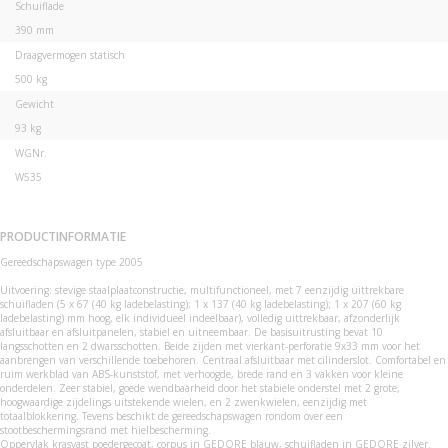
Schuiflade
390 mm
Draagvermogen statisch
500 kg
Gewicht
93 kg
WGNr.
W535
PRODUCTINFORMATIE
Gereedschapswagen type 2005
Uitvoering: stevige staalplaatconstructie, multifunctioneel, met 7 eenzijdig uittrekbare
schuifladen (5 x 67 (40 kg ladebelasting); 1 x 137 (40 kg ladebelasting); 1 x 207 (60 kg
ladebelasting) mm hoog, elk individueel indeelbaar), volledig uittrekbaar, afzonderlijk
afsluitbaar en afsluitpanelen, stabiel en uitneembaar. De basisuitrusting bevat 10
langsschotten en 2 dwarsschotten. Beide zijden met vierkant-perforatie 9x33 mm voor het
aanbrengen van verschillende toebehoren. Centraal afsluitbaar met cilinderslot. Comfortabel en
ruim werkblad van ABS-kunststof, met verhoogde, brede rand en 3 vakken voor kleine
onderdelen. Zeer stabiel, goede wendbaarheid door het stabiele onderstel met 2 grote,
hoogwaardige zijdelings uitstekende wielen, en 2 zwenkwielen, eenzijdig met
totaalblokkering. Tevens beschikt de gereedschapswagen rondom over een
stootbeschermingsrand met hielbescherming.
Oppervlak krasvast poedergecoat, corpus in GEDORE blauw, schuifladen in GEDORE zilver.