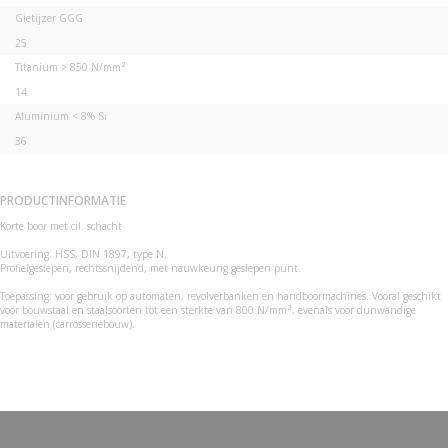
Gietijzer GGG
25
Titanium > 850 N/mm²
14
Aluminium < 8% Si
36
PRODUCTINFORMATIE
Korte boor met cil. schacht
Uitvoering: HSS, DIN 1897, type N.
Profielgeslepen, rechtssnijdend, met nauwkeurig geslepen punt.
Toepassing: voor gebruik op automaten, revolverbanken en handboormachines. Vooral geschikt
voor bouwstaal en staalsoorten tot een sterkte van 800 N/mm², evenals voor dunwandige
materialen (carrosseriebouw).