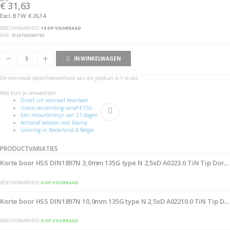
€ 31,63
gallerij
afbeeldingen-
gallerij
€ 26,14
BESCHIKBAARHEID:
15 OP VOORRAAD
EAN
7320760588789
IN WINKELWAGEN
De minimale bestelhoeveelheid van dit product is 5 stuks.
Wat kun je verwachten
Direct uit voorraad leverbaar
Gratis verzending vanaf €150,-
Een retourtermijn van 21 dagen
Achteraf betalen met Klarna
Levering in Nederland & België
PRODUCTVARIATIES
Korte boor HSS DIN1897N 3,0mm 135G type N 2,5xD A0223.0 TiN Tip Dor
BESCHIKBAARHEID:
0 OP VOORRAAD
Korte boor HSS DIN1897N 10,0mm 135G type N 2,5xD A02210.0 TiN Tip D
BESCHIKBAARHEID:
0 OP VOORRAAD