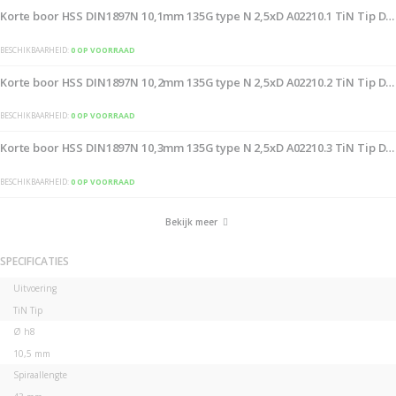
Korte boor HSS DIN1897N 10,1mm 135G type N 2,5xD A02210.1 TiN Tip D
BESCHIKBAARHEID:
0 OP VOORRAAD
Korte boor HSS DIN1897N 10,2mm 135G type N 2,5xD A02210.2 TiN Tip D
BESCHIKBAARHEID:
0 OP VOORRAAD
Korte boor HSS DIN1897N 10,3mm 135G type N 2,5xD A02210.3 TiN Tip D
BESCHIKBAARHEID:
0 OP VOORRAAD
Bekijk meer
SPECIFICATIES
Specificaties
Uitvoering
TiN Tip
Ø h8
10,5 mm
Spiraallengte