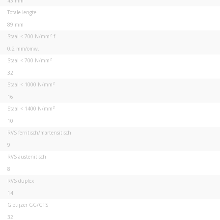
43 mm
Totale lengte
89 mm
Staal < 700 N/mm² f
0,2 mm/omw.
Staal < 700 N/mm²
32
Staal < 1000 N/mm²
16
Staal < 1400 N/mm²
10
RVS ferritisch/martensitisch
9
RVS austenitisch
8
RVS duplex
14
Gietijzer GG/GTS
32