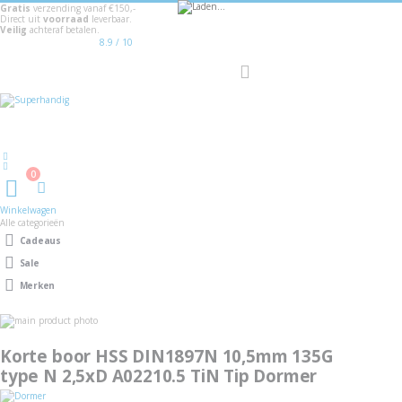
Gratis
verzending vanaf €150,-
Direct uit
voorraad
leverbaar.
Veilig
achteraf betalen.
8.9
/ 10
Toggle
Nav
Welkom
0
Winkelwagen
Winkelwagen
Alle categorieën
Cadeaus
Sale
Merken
Ga
naar
Ga
het
naar
Korte boor HSS DIN1897N 10,5mm 135G
einde
het
van
type N 2,5xD A02210.5 TiN Tip Dormer
begin
de
van
afbeeldingen-
de