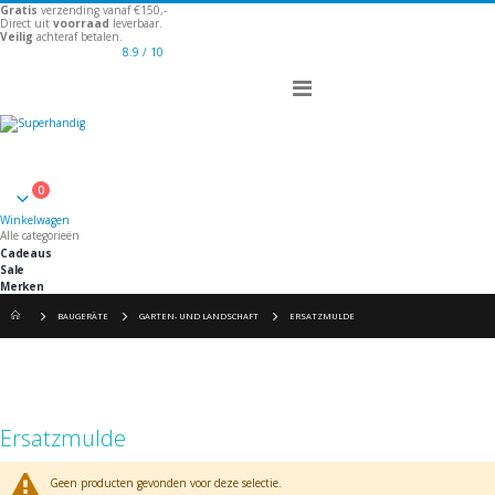
Gratis
verzending vanaf €150,-
Direct uit
voorraad
leverbaar.
Veilig
achteraf betalen.
8.9
/ 10
Toggle
Nav
Welkom
0
Winkelwagen
Winkelwagen
Alle categorieën
Cadeaus
Sale
Merken
BAUGERÄTE
GARTEN- UND LANDSCHAFT
ERSATZMULDE
Ersatzmulde
Geen producten gevonden voor deze selectie.