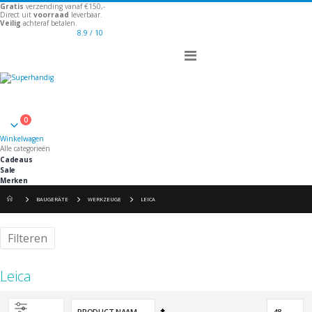
Gratis
verzending vanaf €150,-
Direct uit
voorraad
leverbaar.
Veilig
achteraf betalen.
8.9
/ 10
Toggle
Nav
Welkom
0
Winkelwagen
Winkelwagen
Alle categorieën
Cadeaus
Sale
Merken
BAUGERÄTE
WERKZEUGE
LEICA
Filteren
Leica
Van