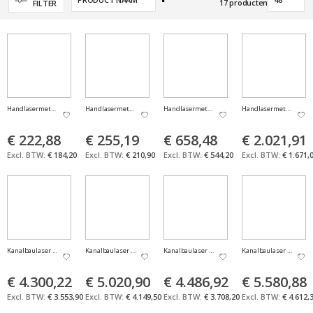
17
producten
FILTER
hoog
naar
laag
sorteren
Handlasermeter DISTO" D110
Handlasermeter DISTO" D2
Handlasermeter DISTO" D510
Handlasermeter DISTO"
€ 222,88
€ 255,19
€ 658,48
€ 2.021,91
€ 184,20
€ 210,90
€ 544,20
€ 1.671,
Kanalbaulaser Piper 100 Package (LC3R)
Kanalbaulaser Piper 100G Package (LC3R)
Kanalbaulaser Piper 200 Package (LC3R)
Kanalbaulaser Piper 20
€ 4.300,22
€ 5.020,90
€ 4.486,92
€ 5.580,88
€ 3.553,90
€ 4.149,50
€ 3.708,20
€ 4.612,