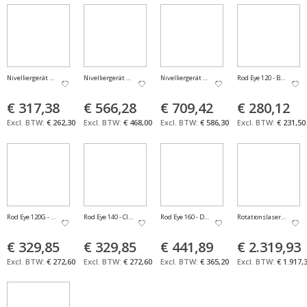
Nivelliergerät NA324 Level 360°
Nivelliergerät NA720 Level 360° Leica
Nivelliergerät NA724 Level 360° Leica
Rod Eye 120 - Basic Rece
€ 317,38
€ 566,28
€ 709,42
€ 280,12
€ 262,30
€ 468,00
€ 586,30
€ 231,50
Rod Eye 120G - Green Receiver w/ bracket
Rod Eye 140 - Classic Receiver w/Bracket
Rod Eye 160 - Digital Receiver w/Bracket
Rotationslaser Rugby 6
€ 329,85
€ 329,85
€ 441,89
€ 2.319,93
€ 272,60
€ 272,60
€ 365,20
€ 1.917,