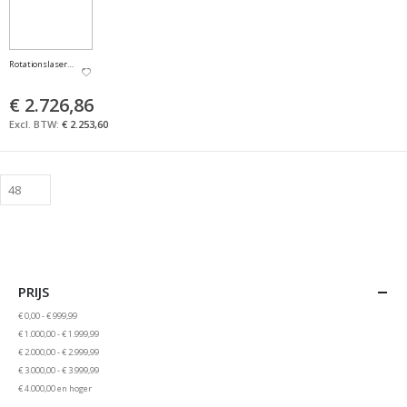
Rotationslaser Rugby 680 incl. RE160, Li-Ion
€ 2.726,86
€ 2.253,60
PRIJS
€ 0,00
-
€ 999,99
€ 1.000,00
-
€ 1.999,99
€ 2.000,00
-
€ 2.999,99
€ 3.000,00
-
€ 3.999,99
€ 4.000,00
en hoger