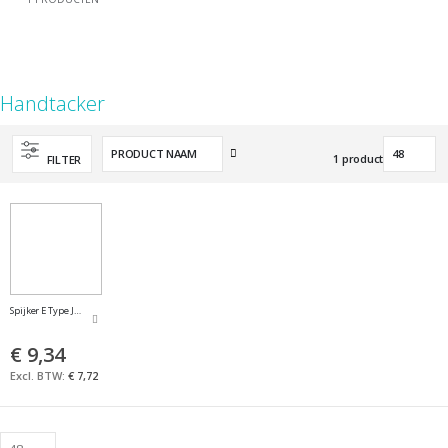
Handtacker
Van
1
product
FILTER
hoog
naar
laag
sorteren
Spijker E Type J 16mm
€ 9,34
€ 7,72