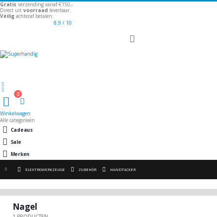
Gratis
verzending vanaf €150,-
Direct uit
voorraad
leverbaar.
Veilig
achteraf betalen.
8.9
/ 10
Toggle
Nav
Welkom
0
Winkelwagen
Winkelwagen
Alle categorieën
Cadeaus
Sale
Merken
ELEKTROWERKZEUGE
ZUBEHÖR
HANDTACKER
Nagel
1
PRODUCTEN