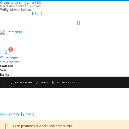
Gratis
verzending vanaf €150,-
Direct uit
voorraad
leverbaar.
Veilig
achteraf betalen.
8.9
/ 10
Toggle
Nav
Welkom
0
Winkelwagen
Winkelwagen
Alle categorieën
Cadeaus
Sale
Merken
BAUBESCHLÄGE
FALLEN
FALLENSCHLOSS
Fallenschloss
Geen producten gevonden voor deze selectie.